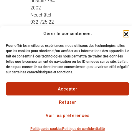
postale 754
2002
Neuchâtel
032 725 22
88
Gérer le consentement
Fribourg
Boulevard de
Plan
Pour offrir les meilleures expériences, nous utilisons des technologies telles
que les cookies pour stocker et/ou accéder aux informations des appareils. Le
Pérolles 19
d'accès
fait de consentir à ces technologies nous permettra de traiter des données
1700
telles que le comportement de navigation ou les ID uniques sur ce site. Le fait
Fribourg
de ne pas consentir ou de retirer son consentement peut avoir un effet négatif
sur certaines caractéristiques et fonctions.
026 424 81
55
Accepter
Refuser
Voir les préférences
Politique de cookies
Politique de confidentialité