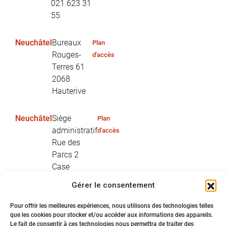
021 623 31
55
Neuchâtel
Bureaux
Plan
Rouges-
d'accès
Terres 61
2068
Hauterive
Neuchâtel
Siège
Plan
administratif
d'accès
Rue des
Parcs 2
Case
postale 754
Gérer le consentement
2002
Neuchâtel
Pour offrir les meilleures expériences, nous utilisons des technologies telles
032 725 22
que les cookies pour stocker et/ou accéder aux informations des appareils.
Le fait de consentir à ces technologies nous permettra de traiter des